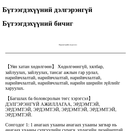
Бүтээгдэхүүний дэлгэрэнгүй
Бүтээгдэхүүний бичиг
Параметрийн мэдээлэл
【Уян хатан хөдөлгөөн】 Хөдөлгөөнгүй, хялбар,
зайлуулах, зайлуулах, тансаг ажлын гар урлал,
нарийвчлалтай, нарийвчлалтай, нарийвчлалтай,
нарийвчлалтай, нарийвчлалтай, нарийн ширийн зүйлийг
харуулах.
【Багшлах ба боловсролын төгс хэрэгсэл】
ДЭЛГЭРЭНГҮЙ АЖИЛЛАГАА, ЭРДЭМТЭЙ,
ЭРДЭМТЭЙ, ЭРДЭМТЭЙ, ЭРДЭМТЭЙ, ЭРДЭМТЭЙ,
ЭРДЭМТЭЙ.
Сонгодог 1: 1 анагаах ухааны анагаах ухааны загвар нь
анагаах ухааны сургуулийн сурагч, урлагийн дизайнертай