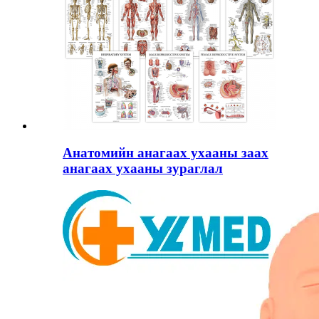
Анатомийн анагаах ухааны заах
анагаах ухааны зураглал