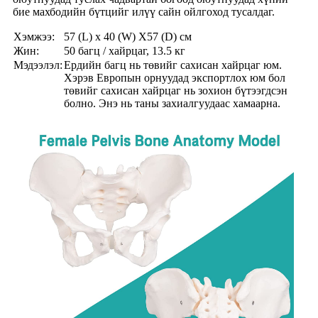
бие махбодийн бүтцийг илүү сайн ойлгоход тусалдаг.
Хэмжээ:
57 (L) x 40 (W) X57 (D) см
Жин:
50 багц / хайрцаг, 13.5 кг
Мэдээлэл:
Ердийн багц нь төвийг сахисан хайрцаг юм.
Хэрэв Европын орнуудад экспортлох юм бол
төвийг сахисан хайрцаг нь зохион бүтээгдсэн
болно. Энэ нь таны захиалгуудаас хамаарна.