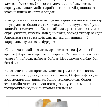
хамтран бүтээсэн. Сонгосон залуу эмэгтэй араг ясны
сорьцуудыг анатомийн нарийн ширийн зүйл, шинжлэх
ухааны шинж чанартай байдаг.
[Салдаг загвар] эмэгтэй аарцагны аарцагны анатоми загвар
нь угсралтын болон салгах идэвхтэй шилжүүлэгчтэй утас
ханцуйны системтэй. Эмнэлгийн аарцагны загвар нь заах,
сурч, үзүүлэх, үзүүлэх явцад шилжих, зөөхөд хялбар байдаг.
Аарцагны загвар нь хоёр хип яс, sacrum, armum, 4/5
харцаганы нугаламаас бүрдэнэ.
[Өндөр чанартай аарцагны араг ясны загвар] Аарцгийн
араг яс] Аарцгийн араг яс нь хортой PVC материаллаг бус,
үнэргүй, найрсаг, найрсаг байдаг. Цэвэрлэхэд хялбар, бат
бөх байх.
[Олон сценарийн програм хангамж] Эмнэлгийн тосны
тусламжтайчлуурууд эмнэлгийн саваа, Оффис, оффис, их
дээд амжилтанд ашиглаж болно. Боловсролын болон
эмнэлгийн чиглэлээр хэн нэгэнд зориулсан хамгийн
тохиромжтой хүний ​​анатомын гавлын яс.