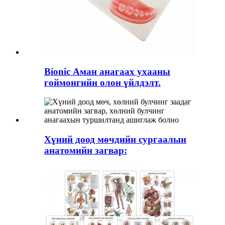
Bionic Аман анагаах ухааны
гоймонгийн олон үйлдэлт.
Хүний доод мөчдийн сургаалын
анатомийн загвар: