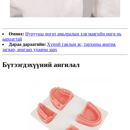
Өмнөх:
Нурууны өнгөт амьдралын хэв маягийн өнгө нь
аарцагтай
Дараа дараагийн:
Хүний гавлын яс, тархины анатик
загвар, анагаах ухааны заах
Бүтээгдэхүүний ангилал