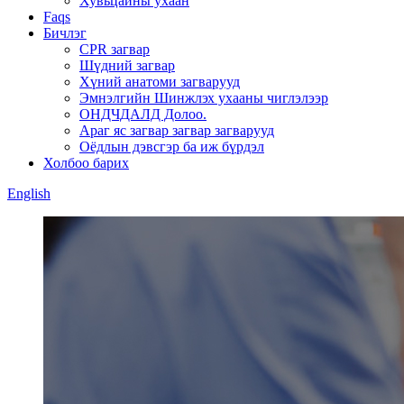
Хувьцайны ухаан
Faqs
Бичлэг
CPR загвар
Шүдний загвар
Хүний анатоми загварууд
Эмнэлгийн Шинжлэх ухааны чиглэлээр
ОНДЧДАЛД Долоо.
Араг яс загвар загвар загварууд
Оёдлын дэвсгэр ба иж бүрдэл
Холбоо барих
English