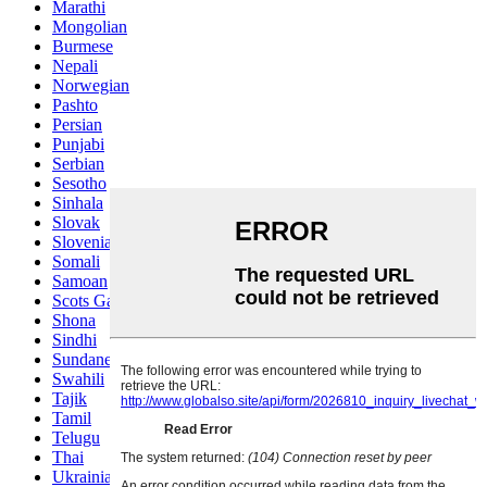
Marathi
Mongolian
Burmese
Nepali
Norwegian
Pashto
Persian
Punjabi
Serbian
Sesotho
Sinhala
Slovak
Slovenian
Somali
Samoan
Scots Gaelic
Shona
Sindhi
Sundanese
Swahili
Tajik
Tamil
Telugu
Thai
Ukrainian