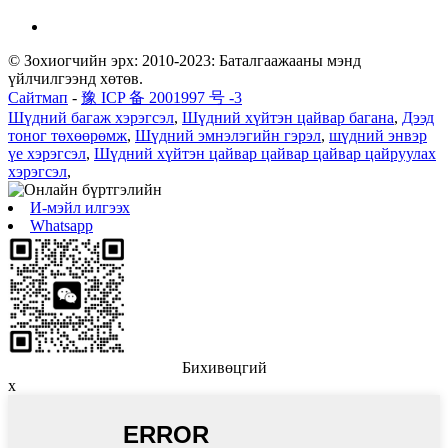
© Зохиогчийн эрх: 2010-2023: Баталгаажааны мэнд
үйлчилгээнд хөтөв.
Сайтмап
-
豫 ICP 备 2001997 号 -3
Шүдний багаж хэрэгсэл
,
Шүдний хүйтэн цайвар багана
,
Дээд
тоног төхөөрөмж
,
Шүдний эмнэлэгийн гэрэл
,
шүдний энвэр
үе хэрэгсэл
,
Шүдний хүйтэн цайвар цайвар цайвар цайруулах
хэрэгсэл
,
И-мэйл илгээх
Whatsapp
Бихивөцгий
x