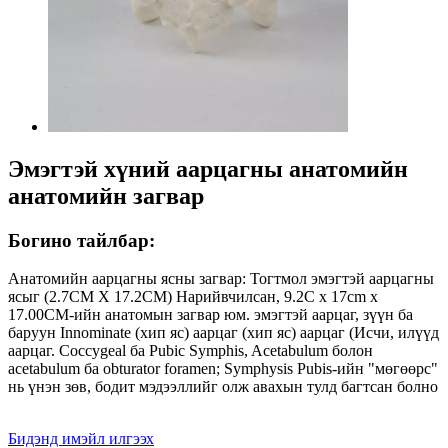
Эмэгтэй хүний ​​аарцагны анатомийн
анатомийн загвар
Богино тайлбар:
Анатомийн аарцагны ясны загвар: Тогтмол эмэгтэй аарцагны
ясыг (2.7CM X 17.2CM) Нарийвчилсан, 9.2C x 17cm x
17.00CM-ийн анатомын загвар юм. эмэгтэй аарцаг, зүүн ба
баруун Innominate (хип яс) аарцаг (хип яс) аарцаг (Исчи, илүүд
аарцаг. Coccygeal ба Pubic Symphis, Acetabulum болон
acetabulum ба obturator foramen; Symphysis Pubis-ийн "мөгөөрс"
нь үнэн зөв, бодит мэдээллийг олж авахын тулд багтсан болно
Бидэнд имэйл илгээх