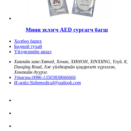
Мини эхлэгч AED сургагч багш
Холбоо барих
Бидний тухай
Үйлдвэрийн аялал
Хаягийн хаяг:
Хятад, Хенан, ХИНОН, XINXIING, Үгүй. 8,
Daoqing Road, Аж үйлдвэрийн цэцэрлэгт хүрээлэн,
Хонгкийн дүүрэг.
Утасны:
0086-13503838666666
И-мэйл:
Yulinmedical@outlook.com