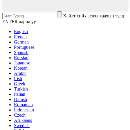
Хайлт хийх эсвэл хаахын тулд
ENTER дарна уу
English
French
German
Portuguese
Spanish
Russian
Japanese
Korean
Arabic
Irish
Greek
Turkish
Italian
Danish
Romanian
Indonesian
Czech
Afrikaans
Swedish