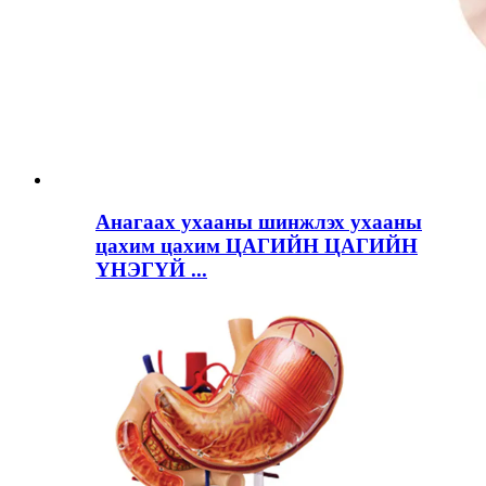
Анагаах ухааны шинжлэх ухааны
цахим цахим ЦАГИЙН ЦАГИЙН
ҮНЭГҮЙ ...