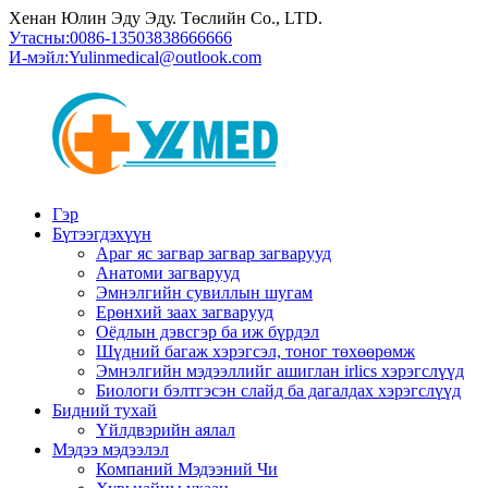
Хенан Юлин Эду Эду. Төслийн Co., LTD.
Утасны:
0086-13503838666666
И-мэйл:
Yulinmedical@outlook.com
Гэр
Бүтээгдэхүүн
Араг яс загвар загвар загварууд
Анатоми загварууд
Эмнэлгийн сувиллын шугам
Ерөнхий заах загварууд
Оёдлын дэвсгэр ба иж бүрдэл
Шүдний багаж хэрэгсэл, тоног төхөөрөмж
Эмнэлгийн мэдээллийг ашиглан irlics хэрэгслүүд
Биологи бэлтгэсэн слайд ба дагалдах хэрэгслүүд
Бидний тухай
Үйлдвэрийн аялал
Мэдээ мэдээлэл
Компаний Мэдээний Чи