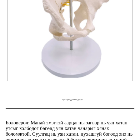
Бүтээгдэхүүний мэдээлэл
Боловсрол: Манай эмэгтэй аарцагны загвар нь уян хатан
утсыг холбодог бөгөөд уян хатан чанарыг хянах
боломжтой. Суулгац нь уян хатан, нухашгүй бөгөөд энэ нь
оюутнуудад туслах чадвартай бөгөөд оюутнуудад хүний ​​