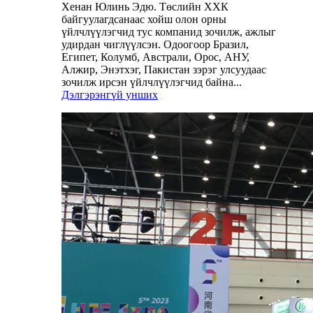
Хенан Юлинь Эдю. Төслийн ХХК
байгуулагдсанаас хойш олон орны
үйлчлүүлэгчид тус компанид зочилж, ажлыг
удирдан чиглүүлсэн. Одоогоор Бразил,
Египет, Колумб, Австрали, Орос, АНУ,
Алжир, Энэтхэг, Пакистан зэрэг улсуудаас
зочилж ирсэн үйлчлүүлэгчид байна...
Дэлгэрэнгүй унших