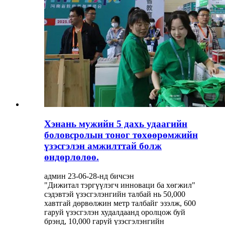
Хэнань мужийн 5 дахь удаагийн
боловсролын тоног төхөөрөмжийн
үзэсгэлэн амжилттай болж
өндөрлөлөө.
админ 23-06-28-нд бичсэн
"Дижитал тэргүүлэгч инноваци ба хөгжил"
сэдэвтэй үзэсгэлэнгийн талбай нь 50,000
хавтгай дөрвөлжин метр талбайг эзэлж, 600
гаруй үзэсгэлэн худалдаанд оролцож буй
брэнд, 10,000 гаруй үзэсгэлэнгийн