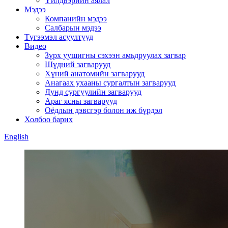
Үйлдвэрийн аялал
Мэдээ
Компанийн мэдээ
Салбарын мэдээ
Түгээмэл асуултууд
Видео
Зүрх уушигны сэхээн амьдруулах загвар
Шүдний загварууд
Хүний анатомийн загварууд
Анагаах ухааны сургалтын загварууд
Дунд сургуулийн загварууд
Араг ясны загварууд
Оёдлын дэвсгэр болон иж бүрдэл
Холбоо барих
English