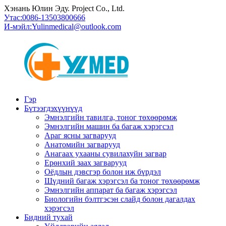
Хэнань Юлин Эду. Project Co., Ltd.
Утас:
0086-13503800666
И-мэйл:
Yulinmedical@outlook.com
Гэр
Бүтээгдэхүүнүүд
Эмнэлгийн тавилга, тоног төхөөрөмж
Эмнэлгийн машин ба багаж хэрэгсэл
Араг ясны загварууд
Анатомийн загварууд
Анагаах ухааны сувилахуйн загвар
Ерөнхий заах загварууд
Оёдлын дэвсгэр болон иж бүрдэл
Шүдний багаж хэрэгсэл ба тоног төхөөрөмж
Эмнэлгийн аппарат ба багаж хэрэгсэл
Биологийн бэлтгэсэн слайд болон дагалдах
хэрэгсэл
Бидний тухай