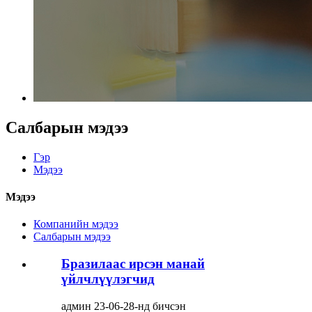
Салбарын мэдээ
Гэр
Мэдээ
Мэдээ
Компанийн мэдээ
Салбарын мэдээ
Бразилаас ирсэн манай
үйлчлүүлэгчид
админ 23-06-28-нд бичсэн