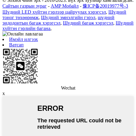
© Зохиогчийн эрх - 2010-2023: Бүх эрх хуулиар хамгаалагдсан.
Сайтын газрын зураг
-
AMP Мобайл
-
豫ICP备20019977号-3
Шүдний LED хүйтэн гэрлээр цайруулах хэрэгсэл
,
Шүдний
тоног төхөөрөмж
,
Шүдний эмнэлгийн гэрэл
,
шүдний
эндодонтын багаж хэрэгсэл
,
Шүдний багаж хэрэгсэл
,
Шүдний
хүйтэн гэрлийн багана
,
Имэйл илгээх
Ватсап
Wechat
x