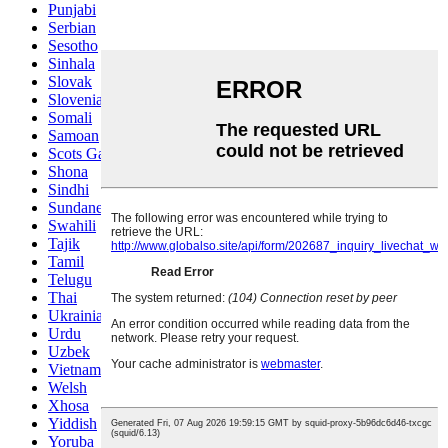
Punjabi
Serbian
Sesotho
Sinhala
Slovak
Slovenian
Somali
Samoan
Scots Gaelic
Shona
Sindhi
Sundanese
Swahili
Tajik
Tamil
Telugu
Thai
Ukrainian
Urdu
Uzbek
Vietnamese
Welsh
Xhosa
Yiddish
Yoruba