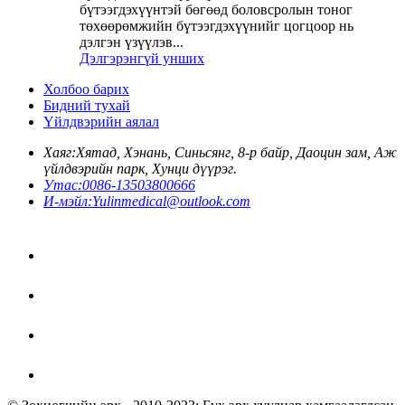
бүтээгдэхүүнтэй бөгөөд боловсролын тоног
төхөөрөмжийн бүтээгдэхүүнийг цогцоор нь
дэлгэн үзүүлэв...
Дэлгэрэнгүй унших
Холбоо барих
Бидний тухай
Үйлдвэрийн аялал
Хаяг:
Хятад, Хэнань, Синьсянг, 8-р байр, Даоцин зам, Аж
үйлдвэрийн парк, Хунци дүүрэг.
Утас:
0086-13503800666
И-мэйл:
Yulinmedical@outlook.com