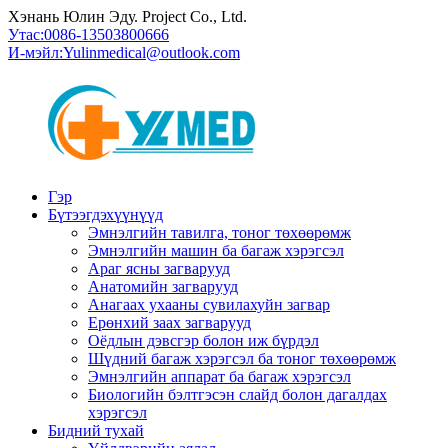
Хэнань Юлин Эду. Project Co., Ltd.
Утас:
0086-13503800666
И-мэйл:
Yulinmedical@outlook.com
Гэр
Бүтээгдэхүүнүүд
Эмнэлгийн тавилга, тоног төхөөрөмж
Эмнэлгийн машин ба багаж хэрэгсэл
Араг ясны загварууд
Анатомийн загварууд
Анагаах ухааны сувилахуйн загвар
Ерөнхий заах загварууд
Оёдлын дэвсгэр болон иж бүрдэл
Шүдний багаж хэрэгсэл ба тоног төхөөрөмж
Эмнэлгийн аппарат ба багаж хэрэгсэл
Биологийн бэлтгэсэн слайд болон дагалдах
хэрэгсэл
Бидний тухай