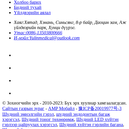
Холбоо барих
Бидний тухай
Үйлдвэрийн аялал
Хаяг:
Хятад, Хэнань, Синьсянг, 8-р байр, Даоцин зам, Аж
үйлдвэрийн парк, Хунци дүүрэг.
Утас:
0086-13503800666
И-мэйл:
Yulinmedical@outlook.com
© Зохиогчийн эрх - 2010-2023: Бүх эрх хуулиар хамгаалагдсан.
Сайтын газрын зураг
-
AMP Мобайл
-
豫ICP备20019977号-3
Шүдний эмнэлгийн гэрэл
,
шүдний эндодонтын багаж
хэрэгсэл
,
Шүдний тоног төхөөрөмж
,
Шүдний LED хүйтэн
гэрлээр цайруулах хэрэгсэл
,
Шүдний хүйтэн гэрлийн багана
,