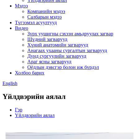
Үйлдвэрийн аялал
Мэдээ
Компанийн мэдээ
Салбарын мэдээ
Түгээмэл асуултууд
Видео
Зүрх уушигны сэхээн амьдруулах загвар
Шүдний загварууд
Хүний анатомийн загварууд
Анагаах ухааны сургалтын загварууд
Дунд сургуулийн загварууд
Араг ясны загварууд
Оёдлын дэвсгэр болон иж бүрдэл
Холбоо барих
English
Үйлдвэрийн аялал
Гэр
Үйлдвэрийн аялал