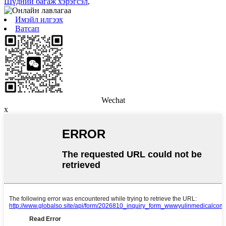
Шүдний багаж хэрэгсэл
,
Имэйл илгээх
Ватсап
Wechat
x