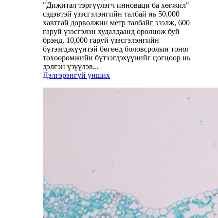
"Дижитал тэргүүлэгч инноваци ба хөгжил"
сэдэвтэй үзэсгэлэнгийн талбай нь 50,000
хавтгай дөрвөлжин метр талбайг эзэлж, 600
гаруй үзэсгэлэн худалдаанд оролцож буй
брэнд, 10,000 гаруй үзэсгэлэнгийн
бүтээгдэхүүнтэй бөгөөд боловсролын тоног
төхөөрөмжийн бүтээгдэхүүнийг цогцоор нь
дэлгэн үзүүлэв...
Дэлгэрэнгүй унших