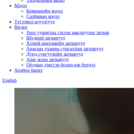
Үйлдвэрийн аялал
Мэдээ
Компанийн мэдээ
Салбарын мэдээ
Түгээмэл асуултууд
Видео
Зүрх уушигны сэхээн амьдруулах загвар
Шүдний загварууд
Хүний анатомийн загварууд
Анагаах ухааны сургалтын загварууд
Дунд сургуулийн загварууд
Араг ясны загварууд
Оёдлын дэвсгэр болон иж бүрдэл
Холбоо барих
English