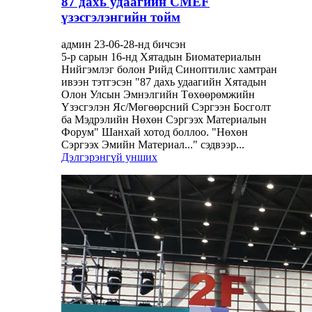
87 дахь удаагийн CMEF
үзэсгэлэнгийн тойм
админ 23-06-28-нд бичсэн
5-р сарын 16-нд Хятадын Биоматериалын
Нийгэмлэг болон Рийд Синоптилис хамтран
ивээн тэтгэсэн "87 дахь удаагийн Хятадын
Олон Улсын Эмнэлгийн Төхөөрөмжийн
Үзэсгэлэн Яс/Мөгөөрсний Сэргээн Босголт
ба Мэдрэлийн Нөхөн Сэргээх Материалын
Форум" Шанхай хотод боллоо. "Нөхөн
Сэргээх Эмийн Материал..." сэдвээр...
Дэлгэрэнгүй унших