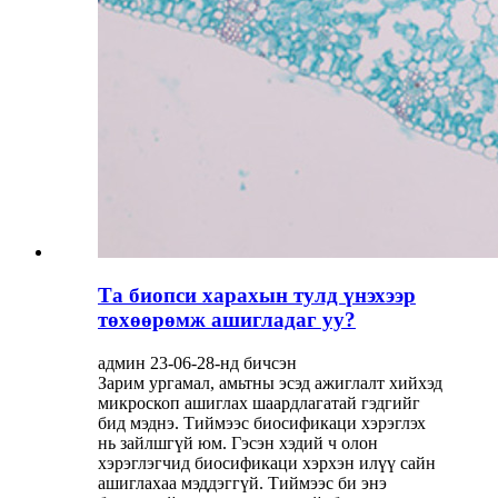
Та биопси харахын тулд үнэхээр
төхөөрөмж ашигладаг уу?
админ 23-06-28-нд бичсэн
Зарим ургамал, амьтны эсэд ажиглалт хийхэд
микроскоп ашиглах шаардлагатай гэдгийг
бид мэднэ. Тиймээс биосификаци хэрэглэх
нь зайлшгүй юм. Гэсэн хэдий ч олон
хэрэглэгчид биосификаци хэрхэн илүү сайн
ашиглахаа мэддэггүй. Тиймээс би энэ