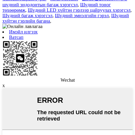
шүдний эндодонтын багаж хэрэгсэл
,
Шүдний тоног
төхөөрөмж
,
Шүдний LED хүйтэн гэрлээр цайруулах хэрэгсэл
,
Шүдний багаж хэрэгсэл
,
Шүдний эмнэлгийн гэрэл
,
Шүдний
хүйтэн гэрлийн багана
,
Имэйл илгээх
Ватсап
Wechat
x