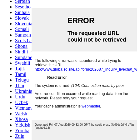
Serbian
Sesotho
Sinhala
Slovak
Slovenian
Somali
Samoan
Scots Gaelic
Shona
Sindhi
Sundanese
Swahili
Tajik
Tamil
Telugu
Thai
Ukrainian
Urdu
Uzbek
Vietnamese
Welsh
Xhosa
Yiddish
Yoruba
Zulu