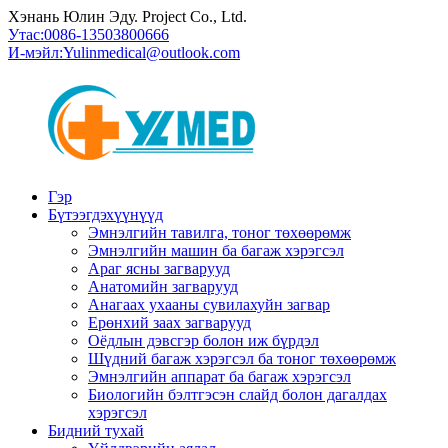
Хэнань Юлин Эду. Project Co., Ltd.
Утас:
0086-13503800666
И-мэйл:
Yulinmedical@outlook.com
Гэр
Бүтээгдэхүүнүүд
Эмнэлгийн тавилга, тоног төхөөрөмж
Эмнэлгийн машин ба багаж хэрэгсэл
Араг ясны загварууд
Анатомийн загварууд
Анагаах ухааны сувилахуйн загвар
Ерөнхий заах загварууд
Оёдлын дэвсгэр болон иж бүрдэл
Шүдний багаж хэрэгсэл ба тоног төхөөрөмж
Эмнэлгийн аппарат ба багаж хэрэгсэл
Биологийн бэлтгэсэн слайд болон дагалдах
хэрэгсэл
Бидний тухай