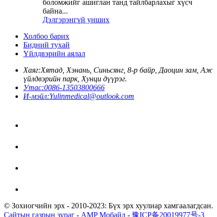
боломжийг ашиглан танд тайлбарлахыг хүсч
байна...
Дэлгэрэнгүй унших
Холбоо барих
Бидний тухай
Үйлдвэрийн аялал
Хаяг:
Хятад, Хэнань, Синьсянг, 8-р байр, Даоцин зам, Аж
үйлдвэрийн парк, Хунци дүүрэг.
Утас:
0086-13503800666
И-мэйл:
Yulinmedical@outlook.com
© Зохиогчийн эрх - 2010-2023: Бүх эрх хуулиар хамгаалагдсан.
Сайтын газрын зураг
-
AMP Мобайл
-
豫ICP备20019977号-3